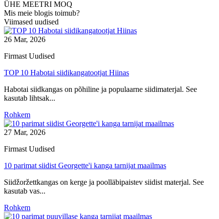
ÜHE MEETRI MOQ
Mis meie blogis toimub?
Viimased uudised
26 Mar, 2026
Firmast Uudised
TOP 10 Habotai siidikangatootjat Hiinas
Habotai siidkangas on põhiline ja populaarne siidimaterjal. See
kasutab lihtsak...
Rohkem
27 Mar, 2026
Firmast Uudised
10 parimat siidist Georgette'i kanga tarnijat maailmas
Siidžoržettkangas on kerge ja poolläbipaistev siidist materjal. See
kasutab vas...
Rohkem