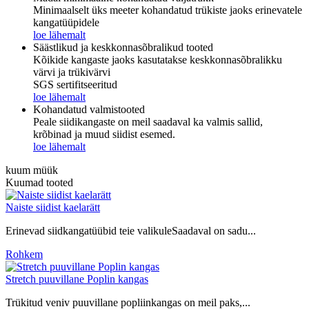
Minimaalselt üks meeter kohandatud trükiste jaoks erinevatele
kangatüüpidele
loe lähemalt
Säästlikud ja keskkonnasõbralikud tooted
Kõikide kangaste jaoks kasutatakse keskkonnasõbralikku
värvi ja trükivärvi
SGS sertifitseeritud
loe lähemalt
Kohandatud valmistooted
Peale siidikangaste on meil saadaval ka valmis sallid,
krõbinad ja muud siidist esemed.
loe lähemalt
kuum müük
Kuumad tooted
Naiste siidist kaelarätt
Erinevad siidkangatüübid teie valikuleSaadaval on sadu...
Rohkem
Stretch puuvillane Poplin kangas
Trükitud veniv puuvillane popliinkangas on meil paks,...