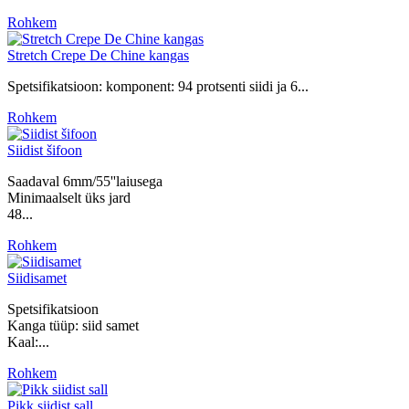
Rohkem
Stretch Crepe De Chine kangas
Spetsifikatsioon: komponent: 94 protsenti siidi ja 6...
Rohkem
Siidist šifoon
Saadaval 6mm/55''laiusega
Minimaalselt üks jard
48...
Rohkem
Siidisamet
Spetsifikatsioon
Kanga tüüp: siid samet
Kaal:...
Rohkem
Pikk siidist sall