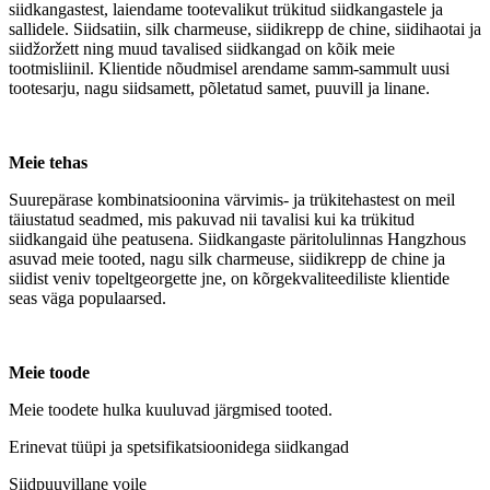
siidkangastest, laiendame tootevalikut trükitud siidkangastele ja
sallidele. Siidsatiin, silk charmeuse, siidikrepp de chine, siidihaotai ja
siidžoržett ning muud tavalised siidkangad on kõik meie
tootmisliinil. Klientide nõudmisel arendame samm-sammult uusi
tootesarju, nagu siidsamett, põletatud samet, puuvill ja linane.
Meie tehas
Suurepärase kombinatsioonina värvimis- ja trükitehastest on meil
täiustatud seadmed, mis pakuvad nii tavalisi kui ka trükitud
siidkangaid ühe peatusena. Siidkangaste päritolulinnas Hangzhous
asuvad meie tooted, nagu silk charmeuse, siidikrepp de chine ja
siidist veniv topeltgeorgette jne, on kõrgekvaliteediliste klientide
seas väga populaarsed.
Meie toode
Meie toodete hulka kuuluvad järgmised tooted.
Erinevat tüüpi ja spetsifikatsioonidega siidkangad
Siidpuuvillane voile