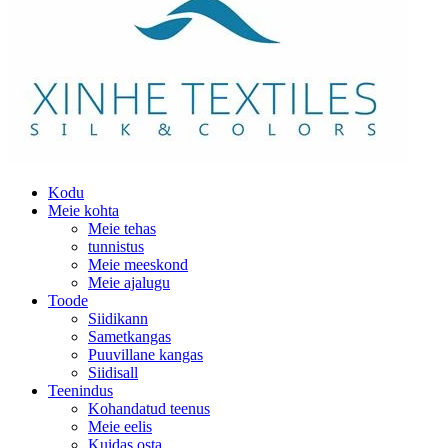
Kodu
Meie kohta
Meie tehas
tunnistus
Meie meeskond
Meie ajalugu
Toode
Siidikann
Sametkangas
Puuvillane kangas
Siidisall
Teenindus
Kohandatud teenus
Meie eelis
Kuidas osta