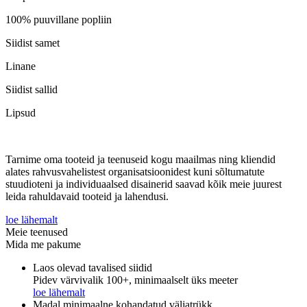
100% puuvillane popliin
Siidist samet
Linane
Siidist sallid
Lipsud
Tarnime oma tooteid ja teenuseid kogu maailmas ning kliendid
alates rahvusvahelistest organisatsioonidest kuni sõltumatute
stuudioteni ja individuaalsed disainerid saavad kõik meie juurest
leida rahuldavaid tooteid ja lahendusi.
loe lähemalt
Meie teenused
Mida me pakume
Laos olevad tavalised siidid
Pidev värvivalik 100+, minimaalselt üks meeter
loe lähemalt
Madal minimaalne kohandatud väljatrükk