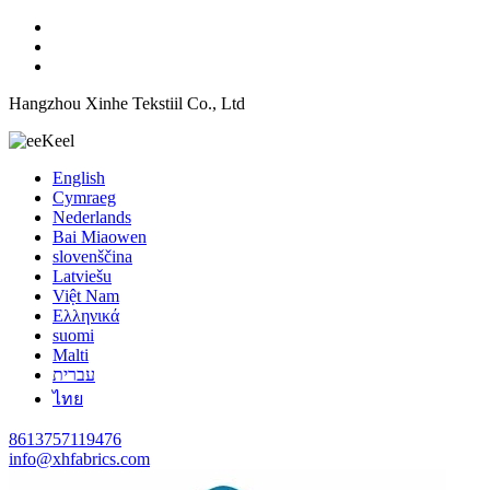
Hangzhou Xinhe Tekstiil Co., Ltd
Keel
English
Cymraeg
Nederlands
Bai Miaowen
slovenščina
Latviešu
Việt Nam
Ελληνικά
suomi
Malti
עברית
ไทย
8613757119476
info@xhfabrics.com