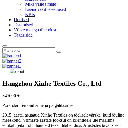
Miks valida meid?
Lisandväärtusteenused
KKK
Uudised
Teadmised
Võtke meiega ühendust
Tagasiside
Hangzhou Xinhe Textiles Co., Ltd
345600 +
Põrandad remondisime ja paigaldasime
2015. aastal asutatud Xinhe Textiles on tõeliselt värske, kuid jõuline
meeskond. Viimaste aastate jooksul on klientidele üle maailma
edukalt pakutud tuhandeid tekstiililahendusi. Alustades tavalistest